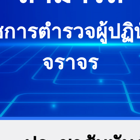
การตำรวจผู้ปฏิบ
จราจร