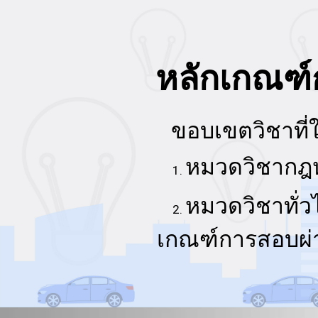
หลักเกณฑ
ขอบเขต
วิชาท
หม
ว
ดวิชากฎ
หมวดวิชาทั่วไ
เกณฑ์การสอบผ่า