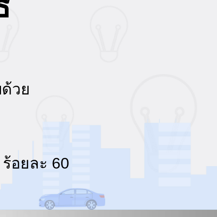
์
บด้วย
 ร้อยละ 60